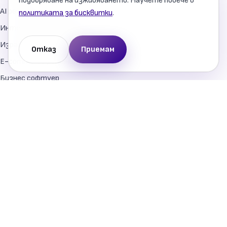
подобряване на изживяването. Научете повече в
AI решения за бизнеса
политиката за бисквитки
.
Интеграции и автоматизация
Изработка на уебсайтове
Отказ
Приемам
E-commerce решения
Бизнес софтуер
Мобилни приложения
Дигитален маркетинг
Поддръжка и развитие
Информация
Процес на работа
Предимства
Карта на сайта
Общи условия