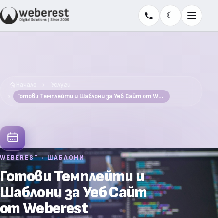
☾
Меню
Начало
Услуги
Готови Темплейти и Шаблони за Уеб Сайт от Weberest
WEBEREST · ШАБЛОНИ
Готови Темплейти и
Шаблони за Уеб Сайт
от Weberest