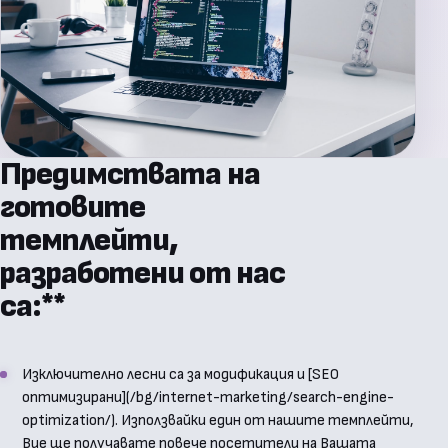
Предимствата на
готовите
темплейти,
разработени от нас
са:**
Изключително лесни са за модификация и [SEO
оптимизирани](/bg/internet-marketing/search-engine-
optimization/). Използвайки един от нашите темплейти,
Вие ще получавате повече посетители на Вашата