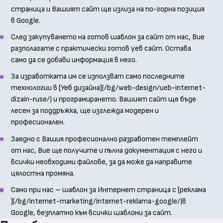
страница и Вашият сайт ще излиза на по-горна позиция
в Google.
След закупуването на готов шаблон за сайт от нас, Вие
разполагате с практически готов уеб сайт. Остава
само да се добави информация в него.
За изработката им се използват само последните
технологии в [Уеб дизайна](/bg/web-design/ueb-internet-
dizain-ruse/) и програмирането. Вашият сайт ще бъде
лесен за поддръжка, ще изглежда модерен и
професионален.
Заедно с Вашия професионално разработен темплейт
от нас, Вие ще получите и пълна документация с него и
всички необходими файлове, за да може да направите
цялостна промяна.
Само при нас – шаблон за Интернет страница с [реклама
](/bg/internet-marketing/internet-reklama-google/)в
Google, безплатно към всички шаблони за сайт.