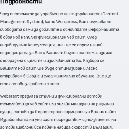
Подробности
Чрез системите за управление на съдържанието (Content
Management System), като Wordpress, Вие получавате
свободата сами да добавяте и обновявате информацията
в своя нов напълно функционален уеб сайт. След
индивидуална консултация, ние ще се спрем на най-
подходящата за Вас и Вашият бизнес система, изцяло
съобразена с целите и изискванията Ви. Разбира се
Вашият нов сайт ще бъде оптимизиран и лесно
откриваем в Google и след минимално обучение, Вие ще
сте готови за работа с него.
Weberest предлага стилни и функционални готови
темплейти за уеб сайт или онлайн магазини на различни
езици, готови да бъдат трансформирани за Вашия сайт.
Изработката на уеб сайт посредством използването на
готови шаблони все повече набира скорост в България,