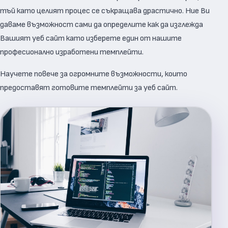
тъй като целият процес се съкращава драстично. Ние Ви
даваме възможност сами да определите как да изглежда
Вашият уеб сайт като изберете един от нашите
професионално изработени темплейти.
Научете повече за огромните възможности, които
предоставят готовите темплейти за уеб сайт.