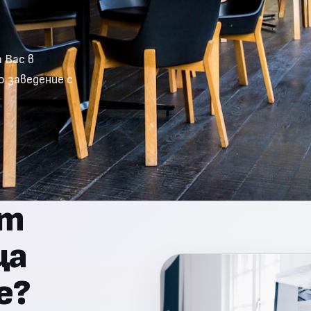
 Вас в
 заведение с
от
ца
е?