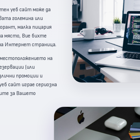
тен уеб сайт може да
овата големина или
торант, малка пицария
на място, Вие бихте
лна Интернет страница.
 местоположението на
езервации (или
злични промоции и
еб сайт играе сериозна
тите за Вашето