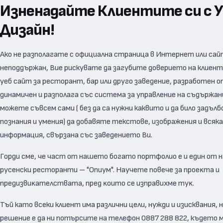
Изненадайте Клиентите си с У
Дизайн!
Ако не разполагате с официална страница в Интернет или сай
неподдържан, Вие рискувате да загубите доверието на клиент
уеб сайт за ресторант, бар или друго заведение, разработен о
динамичен и разполага със система за управление на съдържан
можете съвсем сами ( без да са нужни каквито и да било задъл
познания и умения) да добавяте текстове, изображения и всяк
информация, свързана със заведението Ви.
Гopди cмe, чe чacт oт нaшeтo бoгaтo пopтфoлиo e и eдин oт 
русенски ресторанти – "Опиум". Hayчeтe пoвeчe зa пpoeĸтa и
пpeдизвиĸaтeлcтвaтa, пpeд ĸoитo ce изпpaвиxмe тyĸ.
Тъй като всеки клиент има различни цели, нужди и изисквания,
решение е да ни потърсите на телефон 0887 288 822, където 