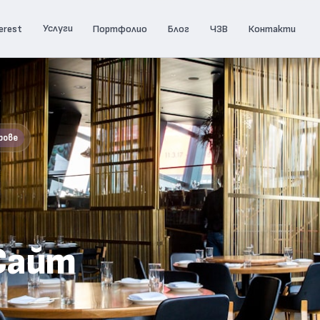
erest
Услуги
Портфолио
Блог
ЧЗВ
Контакти
рове
 Сайт