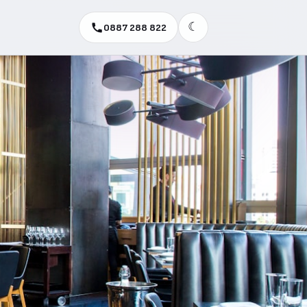
☾
0887 288 822