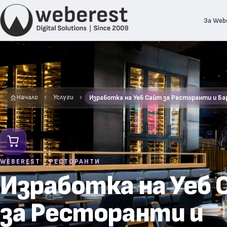
За Web
Начало
Услуги
Изработка на Уеб Сайт за Ресторанти и Ба
WEBEREST · РЕСТОРАНТИ
Изработка на Уеб
за Ресторанти и