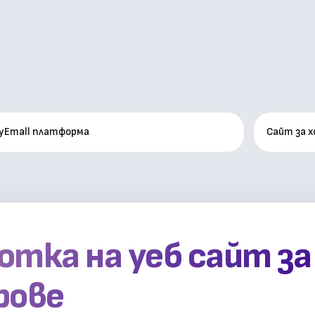
yEmall платформа
Сайт за 
тка на уеб сайт за
рове