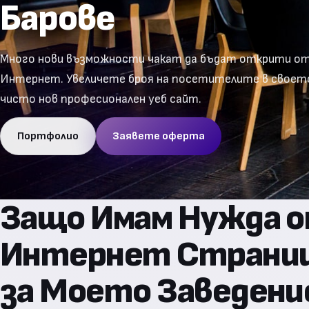
Барове
Много нови възможности чакат да бъдат открити от
Интернет. Увеличете броя на посетителите в своето
чисто нов професионален уеб сайт.
Портфолио
Заявете оферта
Защо Имам Нужда 
Интернет Страни
за Моето Заведени