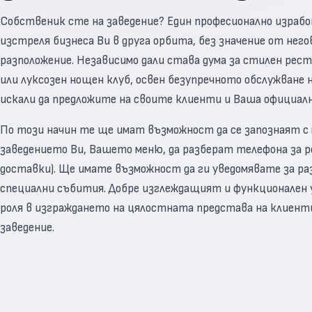
Собственик сте на заведение? Един професионално израбо
изстреля бизнеса Ви в друга орбита, без значение от нег
разположение. Независимо дали става дума за стилен рес
или луксозен нощен клуб, освен безупречното обслужване 
искали да предложите на своите клиенти и Ваша официа
По този начин те ще имат възможност да се запознаят с
заведението Ви, Вашето меню, да разберат телефона за р
доставки). Ще имате възможност да ги уведомявате за ра
специални събития. Добре изглеждащият и функционален у
роля в изграждането на цялостната представа на клиен
заведение.