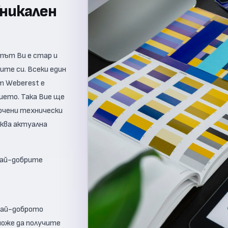
никален
тът Ви е стар и
ите си. Всеки един
т Weberest е
ието. Така Вие ще
бочени технически
аква актуална
нaй-добрите
 най-доброто
може да получите