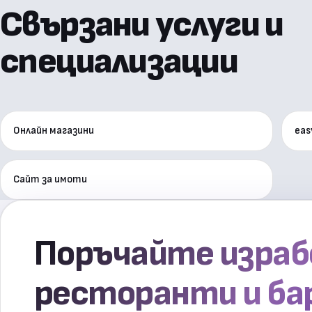
Свързани услуги и
специализации
Онлайн магазини
eas
Сайт за имоти
Поръчайте израбо
ресторанти и ба